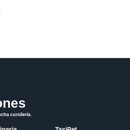
.
ones
cha cursilería
.
inaria
TaxiPet