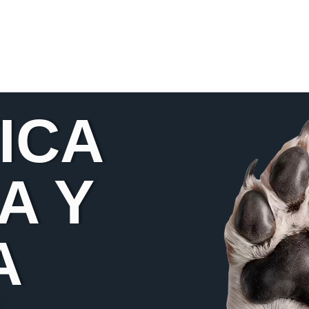
ICA
A Y
A